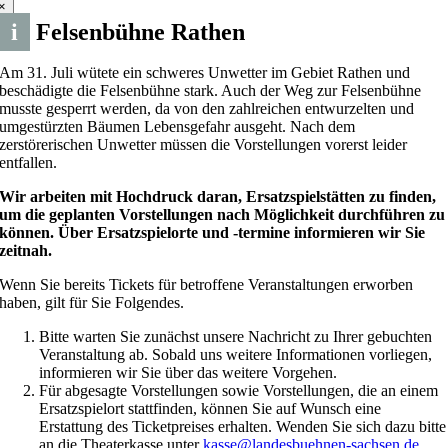
×
i
Felsenbühne Rathen
Am 31. Juli wütete ein schweres Unwetter im Gebiet Rathen und
beschädigte die Felsenbühne stark. Auch der Weg zur Felsenbühne
musste gesperrt werden, da von den zahlreichen entwurzelten und
umgestürzten Bäumen Lebensgefahr ausgeht. Nach dem
zerstörerischen Unwetter müssen die Vorstellungen vorerst leider
entfallen.
Wir arbeiten mit Hochdruck daran, Ersatzspielstätten zu finden,
um die geplanten Vorstellungen nach Möglichkeit durchführen zu
können. Über Ersatzspielorte und -termine informieren wir Sie
zeitnah.
Wenn Sie bereits Tickets für betroffene Veranstaltungen erworben
haben, gilt für Sie Folgendes.
Bitte warten Sie zunächst unsere Nachricht zu Ihrer gebuchten
Veranstaltung ab. Sobald uns weitere Informationen vorliegen,
informieren wir Sie über das weitere Vorgehen.
Für abgesagte Vorstellungen sowie Vorstellungen, die an einem
Ersatzspielort stattfinden, können Sie auf Wunsch eine
Erstattung des Ticketpreises erhalten. Wenden Sie sich dazu bitte
an die Theaterkasse unter
kasse@landesbuehnen-sachsen.de
.