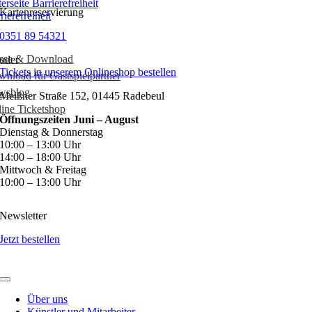
Kartenreservierung
rierefreiheit
0351 89 54321
esse & Download
oder
Tickets in unserem Onlineshop bestellen
nload für Gastspielpartner
wsblog
Meißner Straße 152, 01445 Radebeul
ine Ticketshop
Öffnungszeiten Juni – August
Dienstag & Donnerstag
10:00 – 13:00 Uhr
14:00 – 18:00 Uhr
Mittwoch & Freitag
10:00 – 13:00 Uhr
Newsletter
Jetzt bestellen
Über uns
Künstler und Mitarbeiter