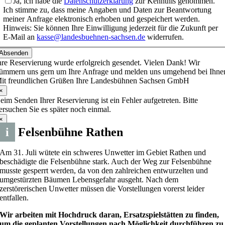
Ja, ich habe die
Datenschutzerklärung
zur Kenntnis genommen.
Ich stimme zu, dass meine Angaben und Daten zur Beantwortung
meiner Anfrage elektronisch erhoben und gespeichert werden.
Hinweis: Sie können Ihre Einwilligung jederzeit für die Zukunft per
E-Mail an
kasse@landesbuehnen-sachsen.de
widerrufen.
Absenden
hre Reservierung wurde erfolgreich gesendet. Vielen Dank! Wir
ümmern uns gern um Ihre Anfrage und melden uns umgehend bei Ihne
it freundlichen Grüßen Ihre Landesbühnen Sachsen GmbH
×
eim Senden Ihrer Reservierung ist ein Fehler aufgetreten. Bitte
ersuchen Sie es später noch einmal.
×
i
Felsenbühne Rathen
Am 31. Juli wütete ein schweres Unwetter im Gebiet Rathen und
beschädigte die Felsenbühne stark. Auch der Weg zur Felsenbühne
musste gesperrt werden, da von den zahlreichen entwurzelten und
umgestürzten Bäumen Lebensgefahr ausgeht. Nach dem
zerstörerischen Unwetter müssen die Vorstellungen vorerst leider
hne-
entfallen.
Wir arbeiten mit Hochdruck daran, Ersatzspielstätten zu finden,
um die geplanten Vorstellungen nach Möglichkeit durchführen zu