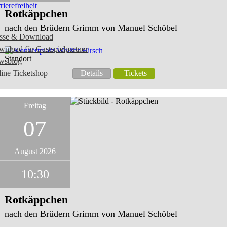
rierefreiheit
Rotkäppchen
nach den Brüdern Grimm von Manuel Schöbel
esse & Download
nload für Gastspielpartner
Konzertplatz Weißer Hirsch
wsblog
ine Ticketshop
Details
Tickets
Freitag
07
August 2026
10:30
Rotkäppchen
nach den Brüdern Grimm von Manuel Schöbel