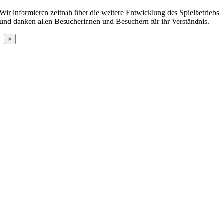
Wir informieren zeitnah über die weitere Entwicklung des Spielbetrieb
und danken allen Besucherinnen und Besuchern für ihr Verständnis.
×
Nach
oben
r:
hne-