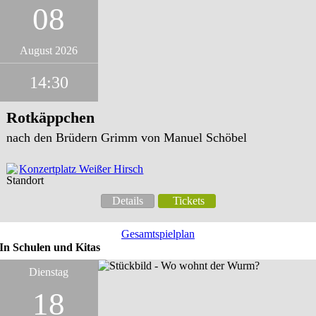
08
August 2026
14:30
Rotkäppchen
nach den Brüdern Grimm von Manuel Schöbel
Konzertplatz Weißer Hirsch
Details
Tickets
Gesamtspielplan
In Schulen und Kitas
Dienstag
18