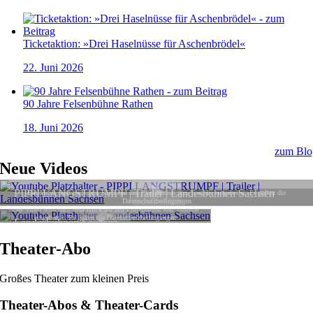
Ticketaktion: »Drei Haselnüsse für Aschenbrödel«
22. Juni 2026
90 Jahre Felsenbühne Rathen
18. Juni 2026
zum Blo
Neue Videos
PIPPI LANGSTRUMPF | Trailer | Landesbühnen Sachsen
Landesbühnen Sachsen
Theater-Abo
Großes Theater zum kleinen Preis
Theater-Abos & Theater-Cards