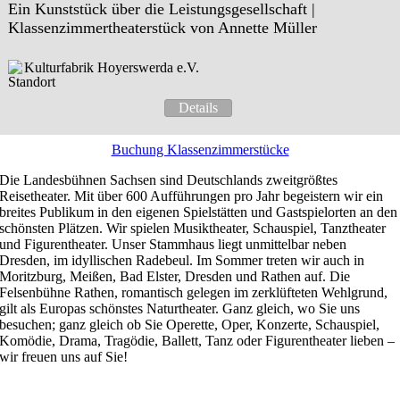
Ein Kunststück über die Leistungsgesellschaft |
Klassenzimmertheaterstück von Annette Müller
Kulturfabrik Hoyerswerda e.V.
Details
Buchung Klassenzimmerstücke
Die Landesbühnen Sachsen sind Deutschlands zweitgrößtes
Reisetheater. Mit über 600 Aufführungen pro Jahr begeistern wir ein
breites Publikum in den eigenen Spielstätten und Gastspielorten an den
schönsten Plätzen. Wir spielen Musiktheater, Schauspiel, Tanztheater
und Figurentheater. Unser Stammhaus liegt unmittelbar neben
Dresden, im idyllischen Radebeul. Im Sommer treten wir auch in
Moritzburg, Meißen, Bad Elster, Dresden und Rathen auf. Die
Felsenbühne Rathen, romantisch gelegen im zerklüfteten Wehlgrund,
gilt als Europas schönstes Naturtheater. Ganz gleich, wo Sie uns
besuchen; ganz gleich ob Sie Operette, Oper, Konzerte, Schauspiel,
Komödie, Drama, Tragödie, Ballett, Tanz oder Figurentheater lieben –
wir freuen uns auf Sie!