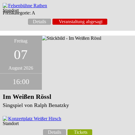
Felsenbühne Rathen
Preiskategorie: A
Details
Veranstaltung abgesagt
Freitag
07
August 2026
16:00
Im Weißen Rössl
Singspiel von Ralph Benatzky
Konzertplatz Weißer Hirsch
Details
Tickets