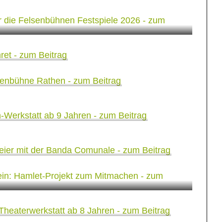
6
undula
 der Felsenbühne
bstferien-Werkstatt ab
mierenfeier mit der
le
 Nicht-Sein: Hamlet-Projekt
n
erferien-Theaterwerkstatt
usic Contest: Jetzt