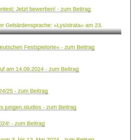
 Deutscher Gebärdensprache:
m 23. November
er »10 deutschen
ndusverkauf am
elzeit
024/25 des
m STTS
entage vom 3. bis 12.
 Demokratie:
estspiele 2024: