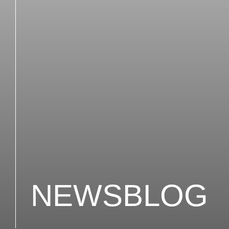
NEWSBLOG
Ticketaktion: »Drei Haselnüss