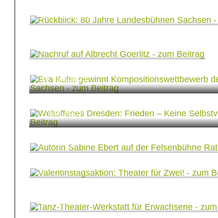
Nachruf auf Albrecht
1. Oktober 2025
Goerlitz
Eva Kuhn gewinnt Kompositi
4. Juli 2025
der Landesbühnen Sachsen
Weltoffenes Dresden: Frieden
11. Juni 2025
Selbstverständlichkeit
Autorin Sabine Ebert auf der
7. Mai 2025
Felsenbühne Rathen
Valentinstagsaktion: Theater f
16. April 2025
Zwei!
Tanz-Theater-Werkstatt für
7. Februar 2025
Erwachsene
Petition zum Erhalt der Dresd
5. Februar 2025
Kulturlandschaft
Zusatzkarten für »Out of the 