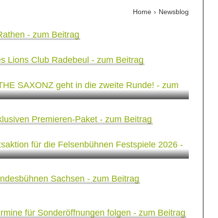
Home
Newsblog
altung des Lions Club
BOX mit THE SAXONZ geht
Runde!
erem exklusiven
t
eihnachtsaktion für die
estspiele 2026
 Jahre Landesbühnen
llung: Termine für
en folgen
verkauf für die Felsenbühnen