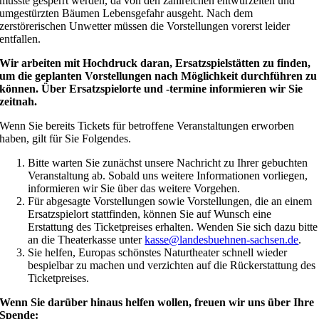
musste gesperrt werden, da von den zahlreichen entwurzelten und
umgestürzten Bäumen Lebensgefahr ausgeht. Nach dem
zerstörerischen Unwetter müssen die Vorstellungen vorerst leider
entfallen.
Wir arbeiten mit Hochdruck daran, Ersatzspielstätten zu finden,
um die geplanten Vorstellungen nach Möglichkeit durchführen zu
können. Über Ersatzspielorte und -termine informieren wir Sie
zeitnah.
Wenn Sie bereits Tickets für betroffene Veranstaltungen erworben
haben, gilt für Sie Folgendes.
Bitte warten Sie zunächst unsere Nachricht zu Ihrer gebuchten
Veranstaltung ab. Sobald uns weitere Informationen vorliegen,
informieren wir Sie über das weitere Vorgehen.
Für abgesagte Vorstellungen sowie Vorstellungen, die an einem
Ersatzspielort stattfinden, können Sie auf Wunsch eine
Erstattung des Ticketpreises erhalten. Wenden Sie sich dazu bitte
an die Theaterkasse unter
kasse@landesbuehnen-sachsen.de
.
Sie helfen, Europas schönstes Naturtheater schnell wieder
bespielbar zu machen und verzichten auf die Rückerstattung des
Ticketpreises.
Wenn Sie darüber hinaus helfen wollen, freuen wir uns über Ihre
Spende: