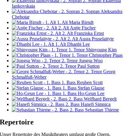
2. Sopran
Ekaterina
Iankovskaia
2. Sopran
Aleksandra
Chebotar
1. Alt
Maria Birndt
2. Alt
Antje Fischer
2. Alt
Franziska Ernst
2. Alt
Ausra Pruselaityte
1. Alt
Dhanbi Lee
1. Tenor
Shinyoung Kim
1. Tenor
Christopher Plaas
2. Tenor
Jongsu Woo
2. Tenor
Paul Sutton
2. Tenor
Georg
Schmalfuß-Weber
1. Bass
Reuben Scott
1. Bass
Stefan Glause
1. Bass
Ho-Geun Lee
2. Bass
Welfhard Bergelt
2. Bass
Hanefi Simnica
2. Bass
Sebastian Thieme
Repertoire
Unser Repertoire des Musiktheaters umfasst große Opern,