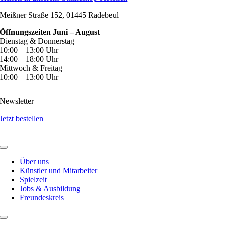
Meißner Straße 152, 01445 Radebeul
Öffnungszeiten Juni – August
Dienstag & Donnerstag
10:00 – 13:00 Uhr
14:00 – 18:00 Uhr
Mittwoch & Freitag
10:00 – 13:00 Uhr
Newsletter
Jetzt bestellen
Über uns
Künstler und Mitarbeiter
Spielzeit
Jobs & Ausbildung
Freundeskreis