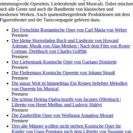
stimmungsvolle Operetten, Liederabende und Musicals. Dabei mische
sich alle Genre und auch die Bandbreite von klassischen und
modernen Werken. Auch spartenübergreifende Produktionen mit dem
Figurentheater und der Tanzcompagnie gehören dazu.
Der Freischütz
Romantische Oper von Carl Maria von Weber
Premiere
Der kleine Horrorladen
Buch und Liedtexte von Howard
Ashman, Musik von Alan Menken | Nach dem Film von Roger
Corman, Drehbuch von Charles Griffith
Premiere
Der Liebestrank
Komische Oper von Gaetano Donizetti
Premiere
Die Fledermaus
Komische Operette von Johann Strauß
Premiere
Die ganze Welt ist himmelblau
Ein Reigen beliebter Melodien
von Operette bis Musical
Premiere
Die schöne Helena
Opéra-bouffe von Jacques Offenbach |
Libretto von Henri Meilhac und Ludovic Halévi
Premiere
Die Zauberflöte
Oper von Wolfgang Amadeus Mozart
Premiere
Drei alte Männer wollten nicht sterben
Komische Oper für
Kinder von Guus Ponsioen nach dem Libretto von Suzanne van