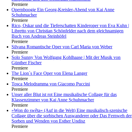
Premiere
Opernboogie
Ein Georg-Kreisler-Abend von Kai Anne
Schuhmacher
Premiere
Rico, Oskar und die Tieferschatten
Kinderoper von Eva Kuhn |
Libretto von Christian Schönfelder nach dem gleichnamigen
Buch von Andreas Steinhöfel
Premiere
Silvana
Romantische Oper von Carl Maria von Weber
Premiere
Solo Sunny
Von Wolfgang Kohlhaase | Mit der Musik von
Günther Fischer
Premiere
The Lion`s Face
Oper von Elena Langer
Premiere
Tosca
Melodramma von Giacomo Puccini
Premiere
Unser aller Blut ist rot
Eine musikalische Collage für das
Klassenzimmer von Kai Anne Schuhmacher
Premiere
»Won do swěta« (Auf in die Welt)
Eine musikalisch-szenische
Collage über die sorbischen Auswanderer oder Das Fernweh der
Sorben und Wenden von Esther Undisz
Premiere