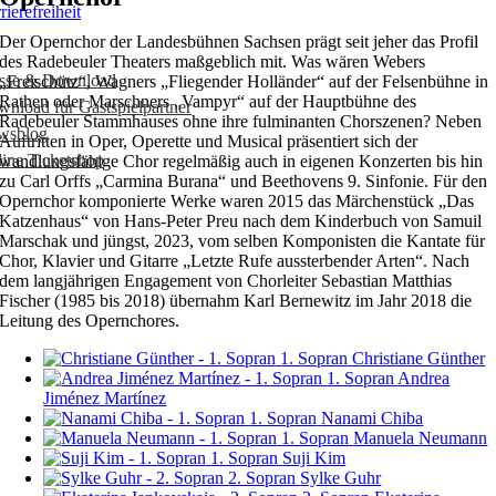
rierefreiheit
Der Opernchor der Landesbühnen Sachsen prägt seit jeher das Profil
des Radebeuler Theaters maßgeblich mit. Was wären Webers
esse & Download
„Freischütz“, Wagners „Fliegender Holländer“ auf der Felsenbühne in
Rathen oder Marschners „Vampyr“ auf der Hauptbühne des
nload für Gastspielpartner
Radebeuler Stammhauses ohne ihre fulminanten Chorszenen? Neben
wsblog
Auftritten in Oper, Operette und Musical präsentiert sich der
ine Ticketshop
wandlungsfähige Chor regelmäßig auch in eigenen Konzerten bis hin
zu Carl Orffs „Carmina Burana“ und Beethovens 9. Sinfonie. Für den
Opernchor komponierte Werke waren 2015 das Märchenstück „Das
Katzenhaus“ von Hans-Peter Preu nach dem Kinderbuch von Samuil
Marschak und jüngst, 2023, vom selben Komponisten die Kantate für
Chor, Klavier und Gitarre „Letzte Rufe aussterbender Arten“. Nach
dem langjährigen Engagement von Chorleiter Sebastian Matthias
Fischer (1985 bis 2018) übernahm Karl Bernewitz im Jahr 2018 die
Leitung des Opernchores.
1. Sopran
Christiane Günther
1. Sopran
Andrea
Jiménez Martínez
1. Sopran
Nanami Chiba
1. Sopran
Manuela Neumann
1. Sopran
Suji Kim
2. Sopran
Sylke Guhr