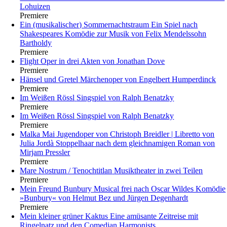
Lohuizen
Premiere
Ein (musikalischer) Sommernachtstraum
Ein Spiel nach
Shakespeares Komödie zur Musik von Felix Mendelssohn
Bartholdy
Premiere
Flight
Oper in drei Akten von Jonathan Dove
Premiere
Hänsel und Gretel
Märchenoper von Engelbert Humperdinck
Premiere
Im Weißen Rössl
Singspiel von Ralph Benatzky
Premiere
Im Weißen Rössl
Singspiel von Ralph Benatzky
Premiere
Malka Mai
Jugendoper von Christoph Breidler | Libretto von
Julia Jordà Stoppelhaar nach dem gleichnamigen Roman von
Mirjam Pressler
Premiere
Mare Nostrum / Tenochtitlan
Musiktheater in zwei Teilen
Premiere
Mein Freund Bunbury
Musical frei nach Oscar Wildes Komödie
»Bunbury« von Helmut Bez und Jürgen Degenhardt
Premiere
Mein kleiner grüner Kaktus
Eine amüsante Zeitreise mit
Ringelnatz und den Comedian Harmonists