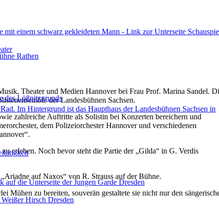
r Musik, Theater und Medien Hannover bei Frau Prof. Marina Sandel. D
 Solistenensemble der Landesbühnen Sachsen.
ie zahlreiche Auftritte als Solistin bei Konzerten bereichern und
merorchester, dem Polizeiorchester Hannover und verschiedenen
Hannover“.
u erleben. Noch bevor steht die Partie der „Gilda“ in G. Verdis
 „Ariadne auf Naxos“ von R. Strauss auf der Bühne.
rlei Mühen zu bereiten, souverän gestaltete sie nicht nur den sängerisch