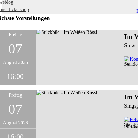
wsblog
ine Ticketshop
chste Vorstellungen
Freitag
Im W
07
Sings
Konz
August 2026
16:00
Freitag
Im W
07
Sings
Fel
August 2026
Preiska
16:00