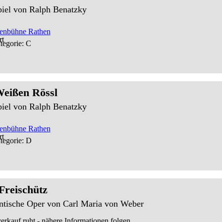
piel von Ralph Benatzky
senbühne Rathen
tegorie: C
eißen Rössl
piel von Ralph Benatzky
senbühne Rathen
tegorie: D
Freischütz
tische Oper von Carl Maria von Weber
erkauf ruht - nähere Informationen folgen