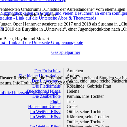
erentdeckten Oratoriums „Christus der Auferstandene“ vom ehemalige
Fabian Enders aufgeführt wurde.
 Jungen Oper Hannover gastierte sie 2017 und 2018 als Susanna in „Clu
th
uni 2019 die Eurydike in „Unterwelt“, einer Jugendproduktion nach „
von Bach, Haydn und Mozart.
Gastspielpartner
Der Freischütz
Ännchen
Der kleine Horrorladen
Audrey
Theater Radebeul und die Felsenbühne Rathen gelten 4 Stunden vor bi
Der Liebestrank
Adina, eine junge reiche Pächteri
draum
. InfoHotline unter 0351 852 65 55
Die Fledermaus
Rosalinde, Gabriels Frau
Die schöne Helena
Helena
Die Zauberflöte
Pamina, ihre Tochter
Flight
Tina
Hänsel und Gretel
Gretel
Im Weißen Rössl
Ottilie, seine Tochter
Im Weißen Rössl
Klärchen, seine Tochter
Ottilie, seine Tochter
Im Weißen Rössl
Klärchen, seine Tochter