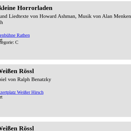
kleine Horrorladen
und Liedtexte von Howard Ashman, Musik von Alan Menken 
th
senbühne Rathen
tegorie: C
eißen Rössl
piel von Ralph Benatzky
ertplatz Weißer Hirsch
eißen Rössl