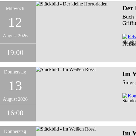
Der 
Mittwoch
Buch 
12
Griffi
August 2026
Fel
Preiska
19:00
Donnerstag
Im W
13
Sings
Konz
August 2026
16:00
Donnerstag
Im W