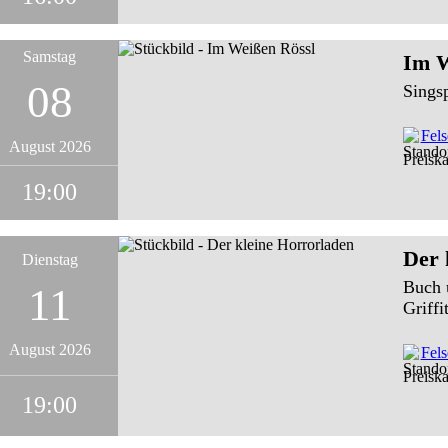
Samstag
Im W
08
Sings
Fel
August 2026
Preiska
19:00
Der 
Dienstag
Buch 
11
Griffi
August 2026
Fel
Preiska
19:00