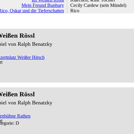
Mein Freund Bunbury
Cecily Cardew (sein Mündel)
Rico, Oskar und die Tieferschatten
Rico
eißen Rössl
piel von Ralph Benatzky
ertplatz Weißer Hirsch
eißen Rössl
piel von Ralph Benatzky
senbühne Rathen
tegorie: D