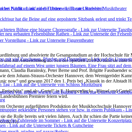
 Quedlinburg und absolvierte ihr Gesangsstudium an der Hochschule fü
ch und mit Auszeichnung ab. Seit der Spielzeit 2019/20 zählt sie zum
mann, Claudia Barainsky, Peter Berne und Prof. Brigitte Fassbaender sow
ern, wie dem Johann-Strauss-Orchester Hannover, dem Wernigeröder Kam
usic now“ und gewann 2017 den 1. Preis bei „Klassik in der Altstadt 
Freischütz“ und als „Gretel“ in E. Humperdincks „Hänsel und Gretel“ z
n Landesbühnen Premiere feiern wird.
urg
roßem Orchester aufgeführten Produktion der Musikhochschule Hannover
e die Rolle bereits seit vielen Jahren. Auch ihr schien die Partie keine
 05.02.19)
fuer-musik-ariadne-auf-naxos/&nbsp
;