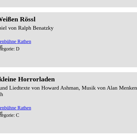
eißen Rössl
piel von Ralph Benatzky
senbühne Rathen
tegorie: D
kleine Horrorladen
und Liedtexte von Howard Ashman, Musik von Alan Menken 
th
senbühne Rathen
tegorie: C