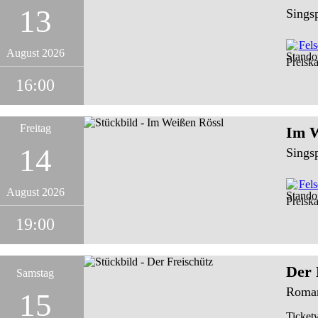
13
Sings
Fel
August 2026
Preiska
16:00
Freitag
Im W
14
Sings
Fel
August 2026
Preiska
19:00
Der 
Samstag
Roman
15
Ticketv