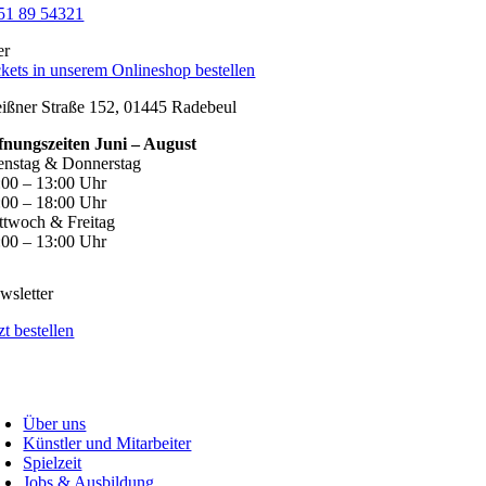
51 89 54321
er
ckets in unserem Onlineshop bestellen
ißner Straße 152, 01445 Radebeul
fnungszeiten Juni – August
enstag & Donnerstag
:00 – 13:00 Uhr
:00 – 18:00 Uhr
ttwoch & Freitag
:00 – 13:00 Uhr
wsletter
zt bestellen
Über uns
Künstler und Mitarbeiter
Spielzeit
Jobs & Ausbildung