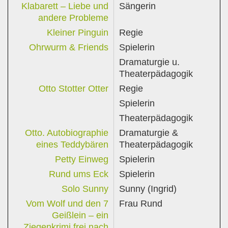
Klabarett – Liebe und
Sängerin
andere Probleme
Kleiner Pinguin
Regie
Ohrwurm & Friends
Spielerin
Dramaturgie u.
Theaterpädagogik
Otto Stotter Otter
Regie
Spielerin
Theaterpädagogik
Otto. Autobiographie
Dramaturgie &
eines Teddybären
Theaterpädagogik
Petty Einweg
Spielerin
Rund ums Eck
Spielerin
Solo Sunny
Sunny (Ingrid)
Vom Wolf und den 7
Frau Rund
Geißlein – ein
Ziegenkrimi frei nach