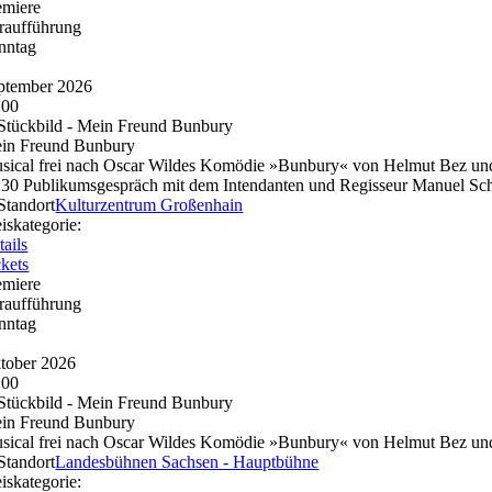
emiere
raufführung
nntag
ptember 2026
:00
in Freund Bunbury
sical frei nach Oscar Wildes Komödie »Bunbury« von Helmut Bez un
:30 Publikumsgespräch mit dem Intendanten und Regisseur Manuel Schö
Kulturzentrum Großenhain
eiskategorie:
tails
ckets
emiere
raufführung
nntag
tober 2026
:00
in Freund Bunbury
sical frei nach Oscar Wildes Komödie »Bunbury« von Helmut Bez un
Landesbühnen Sachsen - Hauptbühne
eiskategorie: