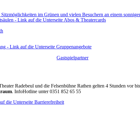
th
Gastspielpartner
Theater Radebeul und die Felsenbühne Rathen gelten 4 Stunden vor bi
draum
. InfoHotline unter 0351 852 65 55