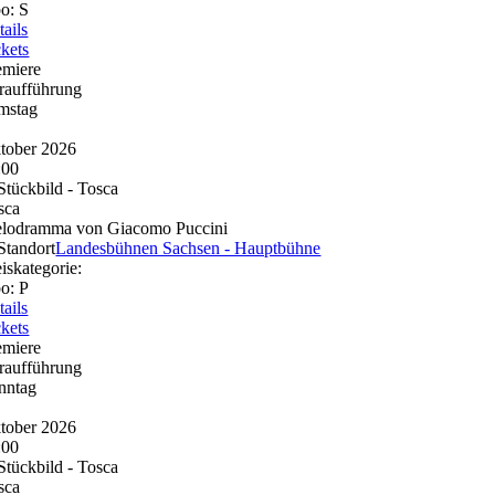
o: S
tails
ckets
emiere
raufführung
mstag
tober 2026
:00
sca
lodramma von Giacomo Puccini
Landesbühnen Sachsen - Hauptbühne
eiskategorie:
o: P
tails
ckets
emiere
raufführung
nntag
tober 2026
:00
sca