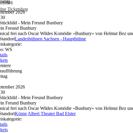
mstag
wsblog
ine Ticketshop
ptember 2026
:30
in Freund Bunbury
sical frei nach Oscar Wildes Komödie »Bunbury« von Helmut Bez un
Landesbühnen Sachsen - Hauptbühne
eiskategorie:
o: WS
tails
ckets
emiere
raufführung
eitag
ptember 2026
:30
in Freund Bunbury
sical frei nach Oscar Wildes Komödie »Bunbury« von Helmut Bez un
König Albert Theater Bad Elster
eiskategorie:
tails
ckets