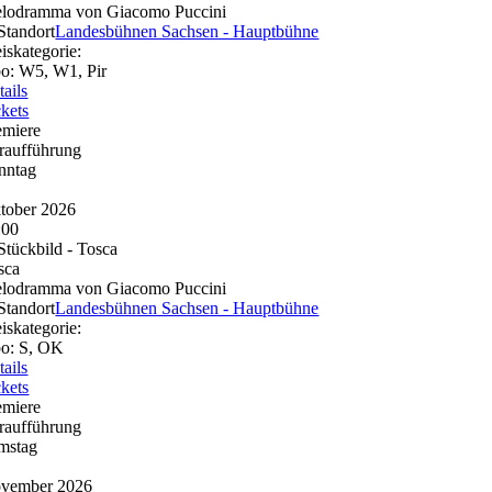
lodramma von Giacomo Puccini
Landesbühnen Sachsen - Hauptbühne
eiskategorie:
o: W5, W1, Pir
tails
ckets
emiere
raufführung
nntag
tober 2026
:00
sca
lodramma von Giacomo Puccini
Landesbühnen Sachsen - Hauptbühne
eiskategorie:
o: S, OK
tails
ckets
emiere
raufführung
mstag
vember 2026