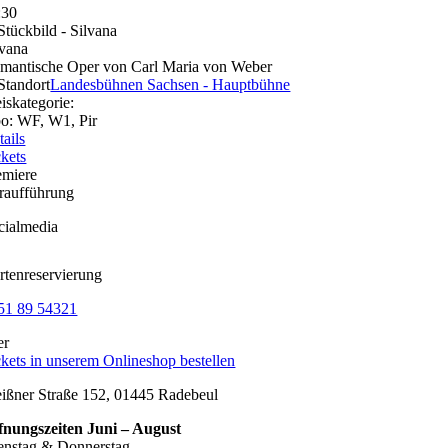
:30
lvana
mantische Oper von Carl Maria von Weber
Landesbühnen Sachsen - Hauptbühne
eiskategorie:
o: WF, W1, Pir
tails
ckets
emiere
raufführung
cialmedia
rtenreservierung
51 89 54321
er
ckets in unserem Onlineshop bestellen
ißner Straße 152, 01445 Radebeul
fnungszeiten Juni – August
enstag & Donnerstag