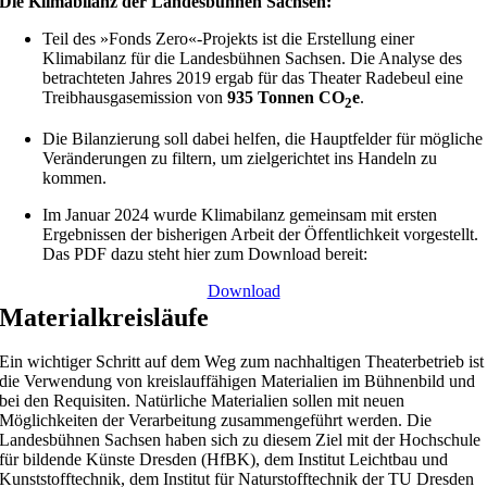
Die Klimabilanz der Landesbühnen Sachsen:
Teil des »Fonds Zero«-Projekts ist die Erstellung einer
Klimabilanz für die Landesbühnen Sachsen. Die Analyse des
betrachteten Jahres 2019 ergab für das Theater Radebeul eine
Treibhausgasemission von
935 Tonnen CO
e
.
2
Die Bilanzierung soll dabei helfen, die Hauptfelder für mögliche
Veränderungen zu filtern, um zielgerichtet ins Handeln zu
kommen.
Im Januar 2024 wurde Klimabilanz gemeinsam mit ersten
Ergebnissen der bisherigen Arbeit der Öffentlichkeit vorgestellt.
Das PDF dazu steht hier zum Download bereit:
Download
Materialkreisläufe
Ein wichtiger Schritt auf dem Weg zum nachhaltigen Theaterbetrieb ist
die Verwendung von kreislauffähigen Materialien im Bühnenbild und
bei den Requisiten. Natürliche Materialien sollen mit neuen
Möglichkeiten der Verarbeitung zusammengeführt werden. Die
Landesbühnen Sachsen haben sich zu diesem Ziel mit der Hochschule
für bildende Künste Dresden (HfBK), dem Institut Leichtbau und
Kunststofftechnik, dem Institut für Naturstofftechnik der TU Dresden