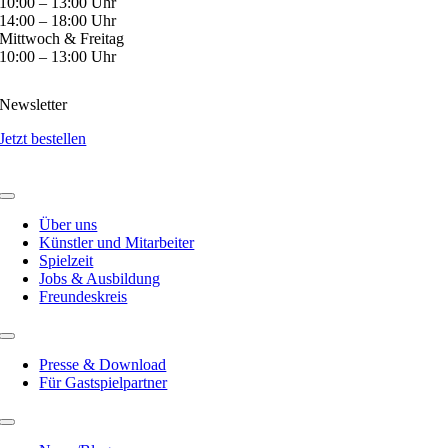
10:00 – 13:00 Uhr
14:00 – 18:00 Uhr
Mittwoch & Freitag
10:00 – 13:00 Uhr
Newsletter
Jetzt bestellen
Über uns
Künstler und Mitarbeiter
Spielzeit
Jobs & Ausbildung
Freundeskreis
Presse & Download
Für Gastspielpartner