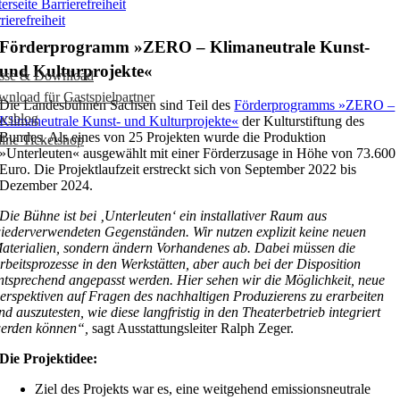
rierefreiheit
Förderprogramm »ZERO – Klimaneutrale Kunst-
und Kulturprojekte«
esse & Download
nload für Gastspielpartner
Die Landesbühnen Sachsen sind Teil des
Förderprogramms »ZERO –
wsblog
Klimaneutrale Kunst- und Kulturprojekte«
der Kulturstiftung des
Bundes. Als eines von 25 Projekten wurde die Produktion
ine Ticketshop
»Unterleuten« ausgewählt mit einer Förderzusage in Höhe von 73.600
Euro. Die Projektlaufzeit erstreckt sich von September 2022 bis
Dezember 2024.
Die Bühne ist bei ‚Unterleuten‘ ein installativer Raum aus
iederverwendeten Gegenständen. Wir nutzen explizit keine neuen
aterialien, sondern ändern Vorhandenes ab. Dabei müssen die
rbeitsprozesse in den Werkstätten, aber auch bei der Disposition
ntsprechend angepasst werden. Hier sehen wir die Möglichkeit, neue
erspektiven auf Fragen des nachhaltigen Produzierens zu erarbeiten
nd auszutesten, wie diese langfristig in den Theaterbetrieb integriert
erden können“,
sagt Ausstattungsleiter Ralph Zeger.
Die Projektidee:
Ziel des Projekts war es, eine weitgehend emissionsneutrale