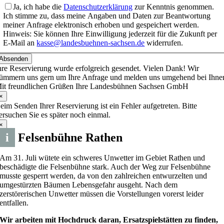
Ja, ich habe die
Datenschutzerklärung
zur Kenntnis genommen.
Ich stimme zu, dass meine Angaben und Daten zur Beantwortung
meiner Anfrage elektronisch erhoben und gespeichert werden.
Hinweis: Sie können Ihre Einwilligung jederzeit für die Zukunft per
E-Mail an
kasse@landesbuehnen-sachsen.de
widerrufen.
Absenden
hre Reservierung wurde erfolgreich gesendet. Vielen Dank! Wir
ümmern uns gern um Ihre Anfrage und melden uns umgehend bei Ihne
it freundlichen Grüßen Ihre Landesbühnen Sachsen GmbH
×
eim Senden Ihrer Reservierung ist ein Fehler aufgetreten. Bitte
ersuchen Sie es später noch einmal.
×
i
Felsenbühne Rathen
Am 31. Juli wütete ein schweres Unwetter im Gebiet Rathen und
beschädigte die Felsenbühne stark. Auch der Weg zur Felsenbühne
musste gesperrt werden, da von den zahlreichen entwurzelten und
umgestürzten Bäumen Lebensgefahr ausgeht. Nach dem
zerstörerischen Unwetter müssen die Vorstellungen vorerst leider
entfallen.
Wir arbeiten mit Hochdruck daran, Ersatzspielstätten zu finden,