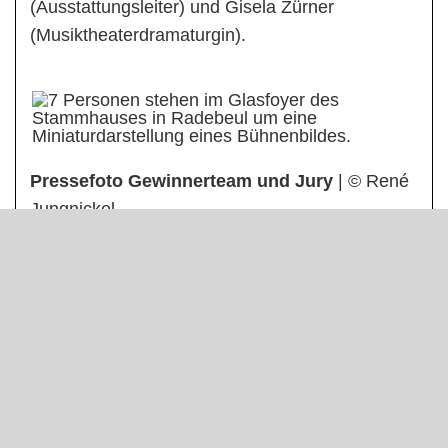
(Ausstattungsleiter) und Gisela Zürner
(Musiktheaterdramaturgin).
Pressefoto Gewinnerteam und Jury
| © René
Jungnickel
v. l. Jane Taubert, Hannah Ebenau, Jeffrey
Döring, Ralph Zeger, Manuel Schöbel, Kai Anne
Schuhmacher, Gisela Zürner
Autor