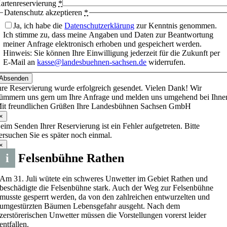
artenreservierung
*
Datenschutz akzeptieren
*
Ja, ich habe die
Datenschutzerklärung
zur Kenntnis genommen.
Ich stimme zu, dass meine Angaben und Daten zur Beantwortung
meiner Anfrage elektronisch erhoben und gespeichert werden.
Hinweis: Sie können Ihre Einwilligung jederzeit für die Zukunft per
E-Mail an
kasse@landesbuehnen-sachsen.de
widerrufen.
Absenden
hre Reservierung wurde erfolgreich gesendet. Vielen Dank! Wir
ümmern uns gern um Ihre Anfrage und melden uns umgehend bei Ihne
it freundlichen Grüßen Ihre Landesbühnen Sachsen GmbH
×
eim Senden Ihrer Reservierung ist ein Fehler aufgetreten. Bitte
ersuchen Sie es später noch einmal.
×
i
Felsenbühne Rathen
Am 31. Juli wütete ein schweres Unwetter im Gebiet Rathen und
beschädigte die Felsenbühne stark. Auch der Weg zur Felsenbühne
musste gesperrt werden, da von den zahlreichen entwurzelten und
umgestürzten Bäumen Lebensgefahr ausgeht. Nach dem
zerstörerischen Unwetter müssen die Vorstellungen vorerst leider
entfallen.