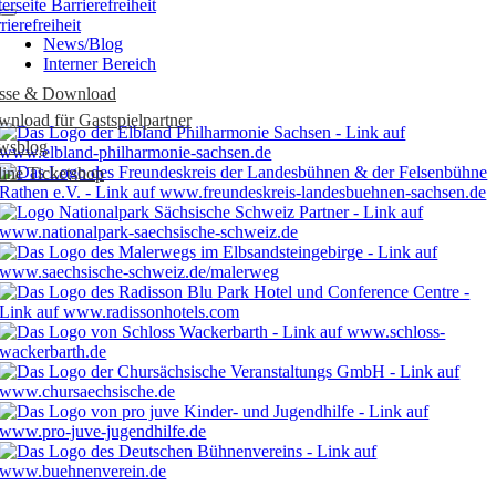
rierefreiheit
News/Blog
Interner Bereich
esse & Download
nload für Gastspielpartner
wsblog
ine Ticketshop