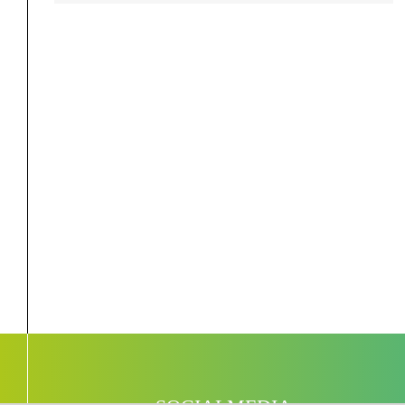
Das Stück