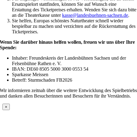
Ersatzspielort stattfinden, können Sie auf Wunsch eine
Erstattung des Ticketpreises erhalten. Wenden Sie sich dazu bitte
an die Theaterkasse unter
kasse@landesbuehnen-sachsen.de
.
Sie helfen, Europas schönstes Naturtheater schnell wieder
bespielbar zu machen und verzichten auf die Rückerstattung des
Ticketpreises.
Wenn Sie darüber hinaus helfen wollen, freuen wir uns über Ihre
Spende:
Inhaber: Freundeskreis der Landesbühnen Sachsen und der
Felsenbühne Rathen e. V.
IBAN: DE60 8505 5000 3000 0553 54
Sparkasse Meissen
Betreff: Sturmschaden FB2026
Wir informieren zeitnah über die weitere Entwicklung des Spielbetrieb
und danken allen Besucherinnen und Besuchern für ihr Verständnis.
×
Nach
oben