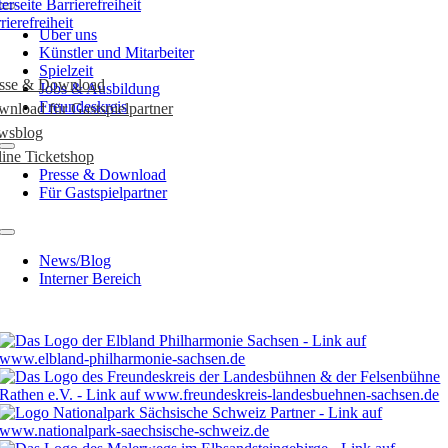
rierefreiheit
Über uns
Künstler und Mitarbeiter
Spielzeit
esse & Download
Jobs & Ausbildung
Freundeskreis
nload für Gastspielpartner
wsblog
ine Ticketshop
Presse & Download
Für Gastspielpartner
News/Blog
Interner Bereich