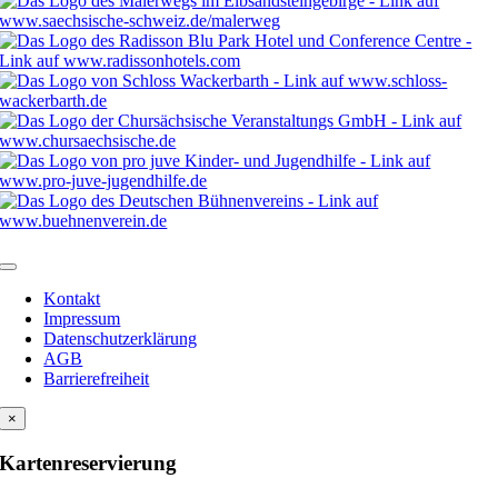
Kontakt
Impressum
Datenschutzerklärung
AGB
Barrierefreiheit
×
Kartenreservierung