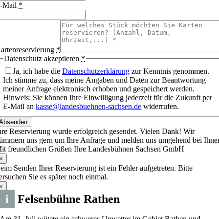
-Mail
*
artenreservierung
*
Datenschutz akzeptieren
*
Ja, ich habe die
Datenschutzerklärung
zur Kenntnis genommen.
Ich stimme zu, dass meine Angaben und Daten zur Beantwortung
meiner Anfrage elektronisch erhoben und gespeichert werden.
Hinweis: Sie können Ihre Einwilligung jederzeit für die Zukunft per
E-Mail an
kasse@landesbuehnen-sachsen.de
widerrufen.
Absenden
hre Reservierung wurde erfolgreich gesendet. Vielen Dank! Wir
ümmern uns gern um Ihre Anfrage und melden uns umgehend bei Ihne
it freundlichen Grüßen Ihre Landesbühnen Sachsen GmbH
×
eim Senden Ihrer Reservierung ist ein Fehler aufgetreten. Bitte
ersuchen Sie es später noch einmal.
×
i
Felsenbühne Rathen
Am 31. Juli wütete ein schweres Unwetter im Gebiet Rathen und