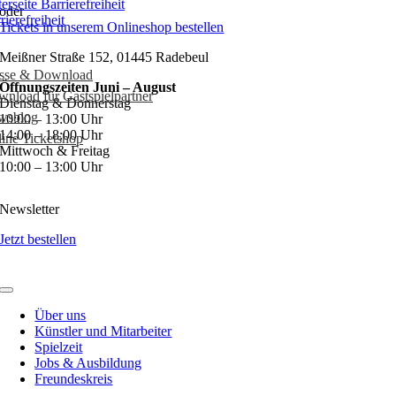
oder
rierefreiheit
Tickets in unserem Onlineshop bestellen
Meißner Straße 152, 01445 Radebeul
esse & Download
Öffnungszeiten Juni – August
nload für Gastspielpartner
Dienstag & Donnerstag
wsblog
10:00 – 13:00 Uhr
14:00 – 18:00 Uhr
ine Ticketshop
Mittwoch & Freitag
10:00 – 13:00 Uhr
Newsletter
Jetzt bestellen
Über uns
Künstler und Mitarbeiter
Spielzeit
Jobs & Ausbildung
Freundeskreis