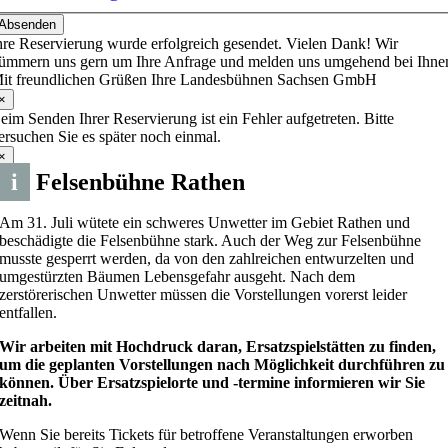
Absenden
hre Reservierung wurde erfolgreich gesendet. Vielen Dank! Wir
ümmern uns gern um Ihre Anfrage und melden uns umgehend bei Ihne
it freundlichen Grüßen Ihre Landesbühnen Sachsen GmbH
×
eim Senden Ihrer Reservierung ist ein Fehler aufgetreten. Bitte
ersuchen Sie es später noch einmal.
×
i
Felsenbühne Rathen
Am 31. Juli wütete ein schweres Unwetter im Gebiet Rathen und
beschädigte die Felsenbühne stark. Auch der Weg zur Felsenbühne
musste gesperrt werden, da von den zahlreichen entwurzelten und
umgestürzten Bäumen Lebensgefahr ausgeht. Nach dem
zerstörerischen Unwetter müssen die Vorstellungen vorerst leider
entfallen.
Wir arbeiten mit Hochdruck daran, Ersatzspielstätten zu finden,
um die geplanten Vorstellungen nach Möglichkeit durchführen zu
können. Über Ersatzspielorte und -termine informieren wir Sie
zeitnah.
Wenn Sie bereits Tickets für betroffene Veranstaltungen erworben