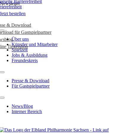
Newsletter
rierefreiheit
Jetzt bestellen
esse & Download
nload für Gastspielpartner
Über uns
wsblog
Künstler und Mitarbeiter
ine Ticketshop
Spielzeit
Jobs & Ausbildung
Freundeskreis
Presse & Download
Für Gastspielpartner
News/Blog
Interner Bereich