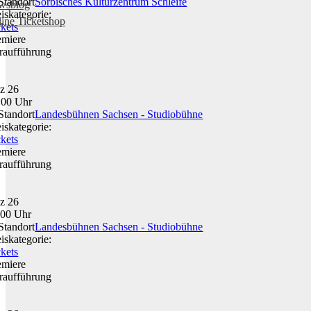
Sorbisches Kulturzentrum Schleife
wsblog
eiskategorie:
ine Ticketshop
ckets
emiere
raufführung
z 26
:00 Uhr
Landesbühnen Sachsen - Studiobühne
eiskategorie:
ckets
emiere
raufführung
z 26
:00 Uhr
Landesbühnen Sachsen - Studiobühne
eiskategorie:
ckets
emiere
raufführung