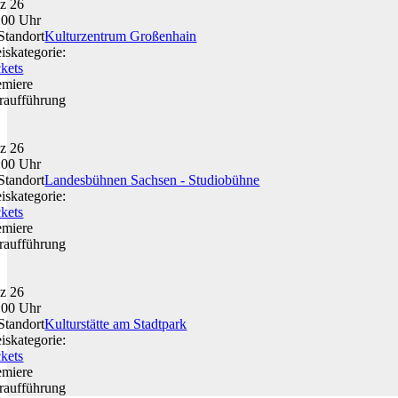
z 26
:00 Uhr
Kulturzentrum Großenhain
eiskategorie:
ckets
emiere
raufführung
z 26
:00 Uhr
Landesbühnen Sachsen - Studiobühne
eiskategorie:
ckets
emiere
raufführung
z 26
:00 Uhr
Kulturstätte am Stadtpark
eiskategorie:
ckets
emiere
raufführung