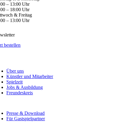
:00 – 13:00 Uhr
:00 – 18:00 Uhr
ttwoch & Freitag
:00 – 13:00 Uhr
wsletter
zt bestellen
Über uns
Künstler und Mitarbeiter
Spielzeit
Jobs & Ausbildung
Freundeskreis
Presse & Download
Für Gastspielpartner