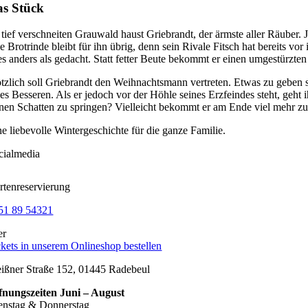
s Stück
 tief verschneiten Grauwald haust Griebrandt, der ärmste aller Räuber. 
ne Brotrinde bleibt für ihn übrig, denn sein Rivale Fitsch hat bereits
les anders als gedacht. Statt fetter Beute bekommt er einen umgestürzte
ötzlich soll Griebrandt den Weihnachtsmann vertreten. Etwas zu geben s
nes Besseren. Als er jedoch vor der Höhle seines Erzfeindes steht, geht
inen Schatten zu springen? Vielleicht bekommt er am Ende viel mehr zu
ne liebevolle Wintergeschichte für die ganze Familie.
cialmedia
rtenreservierung
51 89 54321
er
ckets in unserem Onlineshop bestellen
ißner Straße 152, 01445 Radebeul
fnungszeiten Juni – August
enstag & Donnerstag