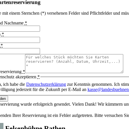
rtenreservierung
e mit einem Sternchen (*) versehenen Felder sind Pflichtfelder und müs
und Nachname
*
n
*
l
*
reservierung
*
nschutz akzeptieren
*
a, ich habe die
Datenschutzerklärung
zur Kenntnis genommen. Ich stimm
illigung jederzeit für die Zukunft per E-Mail an
kasse@landesbuehnen-
den
eservierung wurde erfolgreich gesendet. Vielen Dank! Wir kümmern 
nden Ihrer Reservierung ist ein Fehler aufgetreten. Bitte versuchen Sie
i
Felsenbühne Rathen