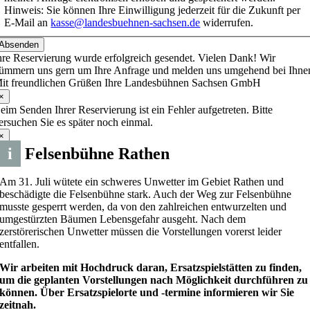
Hinweis: Sie können Ihre Einwilligung jederzeit für die Zukunft per
E-Mail an
kasse@landesbuehnen-sachsen.de
widerrufen.
Absenden
hre Reservierung wurde erfolgreich gesendet. Vielen Dank! Wir
ümmern uns gern um Ihre Anfrage und melden uns umgehend bei Ihne
it freundlichen Grüßen Ihre Landesbühnen Sachsen GmbH
×
eim Senden Ihrer Reservierung ist ein Fehler aufgetreten. Bitte
ersuchen Sie es später noch einmal.
×
i
Felsenbühne Rathen
Am 31. Juli wütete ein schweres Unwetter im Gebiet Rathen und
beschädigte die Felsenbühne stark. Auch der Weg zur Felsenbühne
musste gesperrt werden, da von den zahlreichen entwurzelten und
umgestürzten Bäumen Lebensgefahr ausgeht. Nach dem
zerstörerischen Unwetter müssen die Vorstellungen vorerst leider
entfallen.
Wir arbeiten mit Hochdruck daran, Ersatzspielstätten zu finden,
um die geplanten Vorstellungen nach Möglichkeit durchführen zu
können. Über Ersatzspielorte und -termine informieren wir Sie
zeitnah.