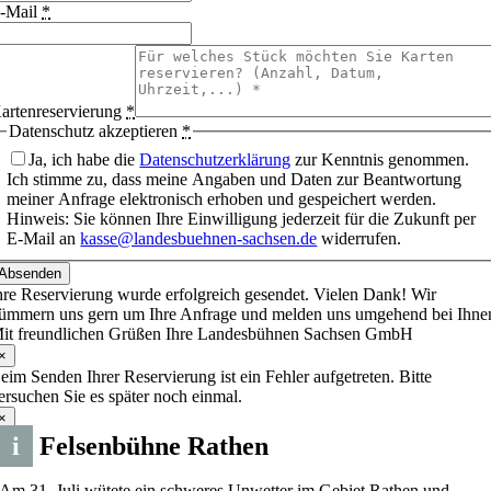
-Mail
*
artenreservierung
*
Datenschutz akzeptieren
*
Ja, ich habe die
Datenschutzerklärung
zur Kenntnis genommen.
Ich stimme zu, dass meine Angaben und Daten zur Beantwortung
meiner Anfrage elektronisch erhoben und gespeichert werden.
Hinweis: Sie können Ihre Einwilligung jederzeit für die Zukunft per
E-Mail an
kasse@landesbuehnen-sachsen.de
widerrufen.
Absenden
hre Reservierung wurde erfolgreich gesendet. Vielen Dank! Wir
ümmern uns gern um Ihre Anfrage und melden uns umgehend bei Ihne
it freundlichen Grüßen Ihre Landesbühnen Sachsen GmbH
×
eim Senden Ihrer Reservierung ist ein Fehler aufgetreten. Bitte
ersuchen Sie es später noch einmal.
×
i
Felsenbühne Rathen
Am 31. Juli wütete ein schweres Unwetter im Gebiet Rathen und