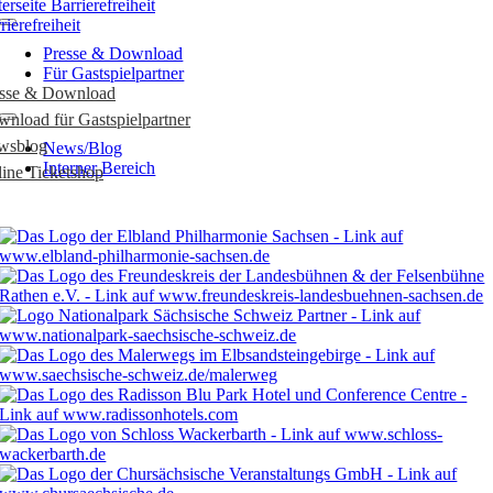
rierefreiheit
Presse & Download
Für Gastspielpartner
esse & Download
nload für Gastspielpartner
wsblog
News/Blog
Interner Bereich
ine Ticketshop