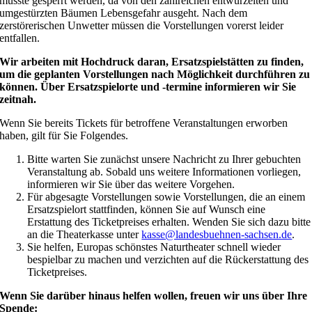
musste gesperrt werden, da von den zahlreichen entwurzelten und
umgestürzten Bäumen Lebensgefahr ausgeht. Nach dem
zerstörerischen Unwetter müssen die Vorstellungen vorerst leider
entfallen.
Wir arbeiten mit Hochdruck daran, Ersatzspielstätten zu finden,
um die geplanten Vorstellungen nach Möglichkeit durchführen zu
können. Über Ersatzspielorte und -termine informieren wir Sie
zeitnah.
Wenn Sie bereits Tickets für betroffene Veranstaltungen erworben
haben, gilt für Sie Folgendes.
Bitte warten Sie zunächst unsere Nachricht zu Ihrer gebuchten
Veranstaltung ab. Sobald uns weitere Informationen vorliegen,
informieren wir Sie über das weitere Vorgehen.
Für abgesagte Vorstellungen sowie Vorstellungen, die an einem
Ersatzspielort stattfinden, können Sie auf Wunsch eine
Erstattung des Ticketpreises erhalten. Wenden Sie sich dazu bitte
an die Theaterkasse unter
kasse@landesbuehnen-sachsen.de
.
Sie helfen, Europas schönstes Naturtheater schnell wieder
bespielbar zu machen und verzichten auf die Rückerstattung des
Ticketpreises.
Wenn Sie darüber hinaus helfen wollen, freuen wir uns über Ihre
Spende: