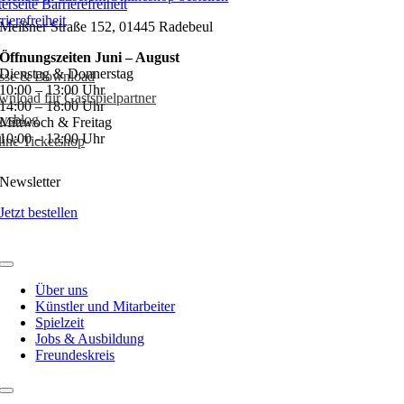
rierefreiheit
Meißner Straße 152, 01445 Radebeul
Öffnungszeiten Juni – August
Dienstag & Donnerstag
esse & Download
10:00 – 13:00 Uhr
nload für Gastspielpartner
14:00 – 18:00 Uhr
wsblog
Mittwoch & Freitag
10:00 – 13:00 Uhr
ine Ticketshop
Newsletter
Jetzt bestellen
Über uns
Künstler und Mitarbeiter
Spielzeit
Jobs & Ausbildung
Freundeskreis