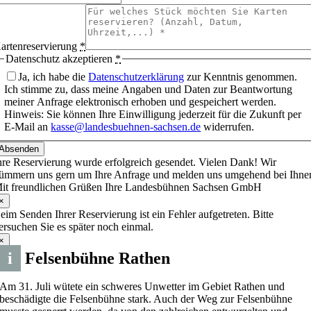
artenreservierung
*
Datenschutz akzeptieren
*
Ja, ich habe die
Datenschutzerklärung
zur Kenntnis genommen.
Ich stimme zu, dass meine Angaben und Daten zur Beantwortung
meiner Anfrage elektronisch erhoben und gespeichert werden.
Hinweis: Sie können Ihre Einwilligung jederzeit für die Zukunft per
E-Mail an
kasse@landesbuehnen-sachsen.de
widerrufen.
Absenden
hre Reservierung wurde erfolgreich gesendet. Vielen Dank! Wir
ümmern uns gern um Ihre Anfrage und melden uns umgehend bei Ihne
it freundlichen Grüßen Ihre Landesbühnen Sachsen GmbH
×
eim Senden Ihrer Reservierung ist ein Fehler aufgetreten. Bitte
ersuchen Sie es später noch einmal.
×
i
Felsenbühne Rathen
Am 31. Juli wütete ein schweres Unwetter im Gebiet Rathen und
beschädigte die Felsenbühne stark. Auch der Weg zur Felsenbühne