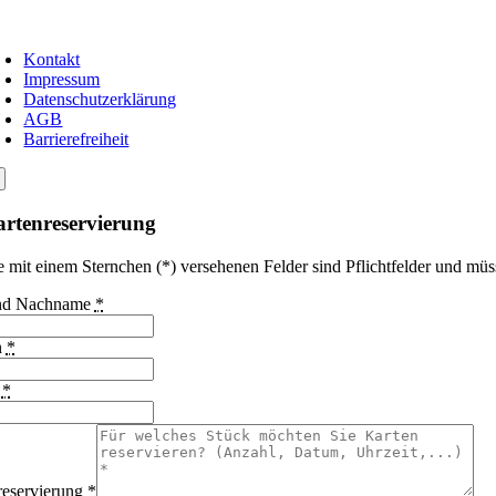
Kontakt
Impressum
Datenschutzerklärung
AGB
Barrierefreiheit
rtenreservierung
e mit einem Sternchen (*) versehenen Felder sind Pflichtfelder und müs
und Nachname
*
n
*
l
*
reservierung
*