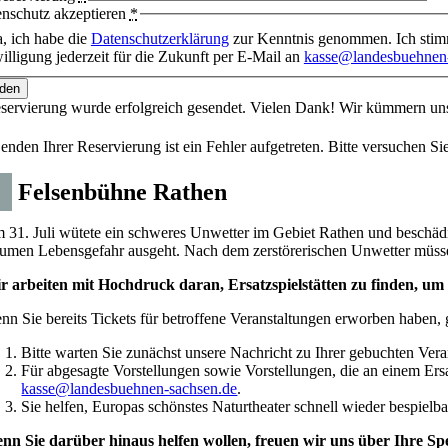
nschutz akzeptieren
*
a, ich habe die
Datenschutzerklärung
zur Kenntnis genommen. Ich stimm
illigung jederzeit für die Zukunft per E-Mail an
kasse@landesbuehnen-
den
eservierung wurde erfolgreich gesendet. Vielen Dank! Wir kümmern 
nden Ihrer Reservierung ist ein Fehler aufgetreten. Bitte versuchen Sie
i
Felsenbühne Rathen
 31. Juli wütete ein schweres Unwetter im Gebiet Rathen und beschädi
umen Lebensgefahr ausgeht. Nach dem zerstörerischen Unwetter müssen d
r arbeiten mit Hochdruck daran, Ersatzspielstätten zu finden, um
nn Sie bereits Tickets für betroffene Veranstaltungen erworben haben, g
Bitte warten Sie zunächst unsere Nachricht zu Ihrer gebuchten Vera
Für abgesagte Vorstellungen sowie Vorstellungen, die an einem Ersat
kasse@landesbuehnen-sachsen.de
.
Sie helfen, Europas schönstes Naturtheater schnell wieder bespielb
nn Sie darüber hinaus helfen wollen, freuen wir uns über Ihre Sp