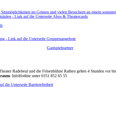
th
Gastspielpartner
Theater Radebeul und die Felsenbühne Rathen gelten 4 Stunden vor bi
draum
. InfoHotline unter 0351 852 65 55