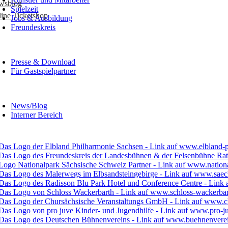
wsblog
Spielzeit
ine Ticketshop
Jobs & Ausbildung
Freundeskreis
Presse & Download
Für Gastspielpartner
News/Blog
Interner Bereich