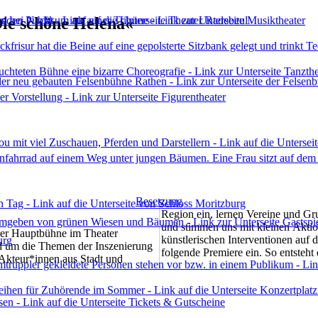
ie schöne Helena«
Besetzung
Region ein, lernen Vereine und G
der bereits in der Stunde vor de
und stimmen uns mit kleinen Akti
Gelegenheit bietet, miteinander ins Ge
der Hauptbühne im Theater
künstlerischen Interventionen auf 
kommen, sich zu vernetzen und ei
urg
folgende Premiere ein. So entsteht 