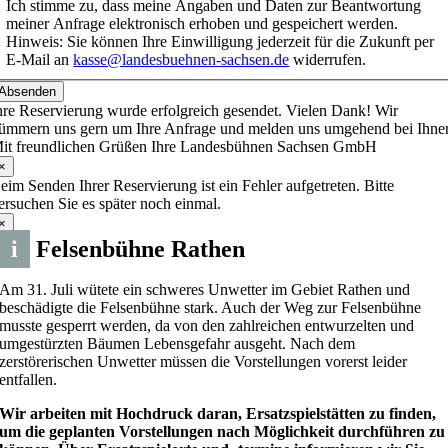
Ich stimme zu, dass meine Angaben und Daten zur Beantwortung
meiner Anfrage elektronisch erhoben und gespeichert werden.
Hinweis: Sie können Ihre Einwilligung jederzeit für die Zukunft per
E-Mail an
kasse@landesbuehnen-sachsen.de
widerrufen.
Absenden
hre Reservierung wurde erfolgreich gesendet. Vielen Dank! Wir
ümmern uns gern um Ihre Anfrage und melden uns umgehend bei Ihne
it freundlichen Grüßen Ihre Landesbühnen Sachsen GmbH
×
eim Senden Ihrer Reservierung ist ein Fehler aufgetreten. Bitte
ersuchen Sie es später noch einmal.
×
i
Felsenbühne Rathen
Am 31. Juli wütete ein schweres Unwetter im Gebiet Rathen und
beschädigte die Felsenbühne stark. Auch der Weg zur Felsenbühne
musste gesperrt werden, da von den zahlreichen entwurzelten und
umgestürzten Bäumen Lebensgefahr ausgeht. Nach dem
zerstörerischen Unwetter müssen die Vorstellungen vorerst leider
entfallen.
Wir arbeiten mit Hochdruck daran, Ersatzspielstätten zu finden,
um die geplanten Vorstellungen nach Möglichkeit durchführen zu