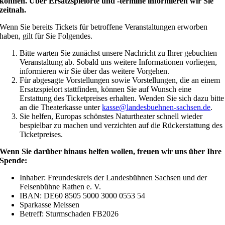
können. Über Ersatzspielorte und -termine informieren wir Sie
zeitnah.
Wenn Sie bereits Tickets für betroffene Veranstaltungen erworben
haben, gilt für Sie Folgendes.
Bitte warten Sie zunächst unsere Nachricht zu Ihrer gebuchten
Veranstaltung ab. Sobald uns weitere Informationen vorliegen,
informieren wir Sie über das weitere Vorgehen.
Für abgesagte Vorstellungen sowie Vorstellungen, die an einem
Ersatzspielort stattfinden, können Sie auf Wunsch eine
Erstattung des Ticketpreises erhalten. Wenden Sie sich dazu bitte
an die Theaterkasse unter
kasse@landesbuehnen-sachsen.de
.
Sie helfen, Europas schönstes Naturtheater schnell wieder
bespielbar zu machen und verzichten auf die Rückerstattung des
Ticketpreises.
Wenn Sie darüber hinaus helfen wollen, freuen wir uns über Ihre
Spende:
Inhaber: Freundeskreis der Landesbühnen Sachsen und der
Felsenbühne Rathen e. V.
IBAN: DE60 8505 5000 3000 0553 54
Sparkasse Meissen
Betreff: Sturmschaden FB2026