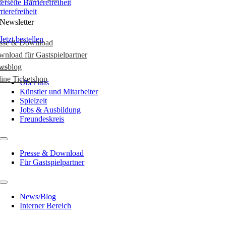
rierefreiheit
Newsletter
Jetzt bestellen
esse & Download
nload für Gastspielpartner
wsblog
ine Ticketshop
Über uns
Künstler und Mitarbeiter
Spielzeit
Jobs & Ausbildung
Freundeskreis
Presse & Download
Für Gastspielpartner
News/Blog
Interner Bereich