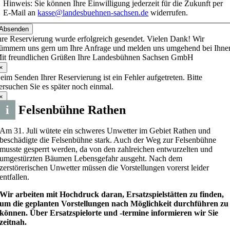
Hinweis: Sie können Ihre Einwilligung jederzeit für die Zukunft per
E-Mail an
kasse@landesbuehnen-sachsen.de
widerrufen.
Absenden
hre Reservierung wurde erfolgreich gesendet. Vielen Dank! Wir
ümmern uns gern um Ihre Anfrage und melden uns umgehend bei Ihne
it freundlichen Grüßen Ihre Landesbühnen Sachsen GmbH
×
eim Senden Ihrer Reservierung ist ein Fehler aufgetreten. Bitte
ersuchen Sie es später noch einmal.
×
i
Felsenbühne Rathen
Am 31. Juli wütete ein schweres Unwetter im Gebiet Rathen und
beschädigte die Felsenbühne stark. Auch der Weg zur Felsenbühne
musste gesperrt werden, da von den zahlreichen entwurzelten und
umgestürzten Bäumen Lebensgefahr ausgeht. Nach dem
zerstörerischen Unwetter müssen die Vorstellungen vorerst leider
entfallen.
Wir arbeiten mit Hochdruck daran, Ersatzspielstätten zu finden,
um die geplanten Vorstellungen nach Möglichkeit durchführen zu
können. Über Ersatzspielorte und -termine informieren wir Sie
zeitnah.