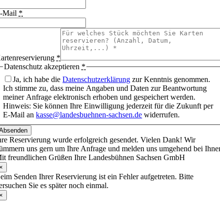
-Mail
*
artenreservierung
*
Datenschutz akzeptieren
*
Ja, ich habe die
Datenschutzerklärung
zur Kenntnis genommen.
Ich stimme zu, dass meine Angaben und Daten zur Beantwortung
meiner Anfrage elektronisch erhoben und gespeichert werden.
Hinweis: Sie können Ihre Einwilligung jederzeit für die Zukunft per
E-Mail an
kasse@landesbuehnen-sachsen.de
widerrufen.
Absenden
hre Reservierung wurde erfolgreich gesendet. Vielen Dank! Wir
ümmern uns gern um Ihre Anfrage und melden uns umgehend bei Ihne
it freundlichen Grüßen Ihre Landesbühnen Sachsen GmbH
×
eim Senden Ihrer Reservierung ist ein Fehler aufgetreten. Bitte
ersuchen Sie es später noch einmal.
×
Nach
oben