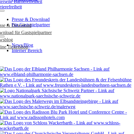
rierefreiheit
Presse & Download
Für Gastspielpartner
esse & Download
nload für Gastspielpartner
wsblog
News/Blog
ine Ticketshop
Interner Bereich