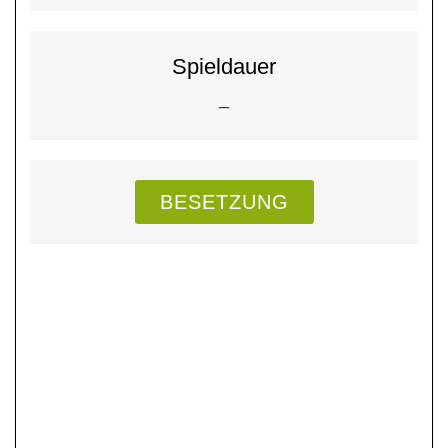
Spieldauer
–
BESETZUNG
Das Stück