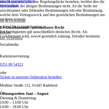
unwirksam sein oder eine Regelungslücke bestehen, berührt dies die
rierefreiheit
Wirksamkeit der übrigen Bestimmungen nicht. An die Stelle der
unwirksamen oder fehlenden Bestimmungen tritt eine Bestimmung,
welche dem Vertragszweck und den gesetzlichen Bestimmungen am
nächsten kommt.
esse & Download
nload für Gastspielpartner
§ 6 Gerichtsstand / anwendbares Recht
Bei Streitigkeiten gilt ausschließlich deutsches Recht. Als
wsblog
Gerichtsstand wird, soweit gesetzlich zulässig, Dresden bestimmt.
ine Ticketshop
Socialmedia
Kartenreservierung
0351 89 54321
oder
Tickets in unserem Onlineshop bestellen
Meißner Straße 152, 01445 Radebeul
Öffnungszeiten Juni – August
Dienstag & Donnerstag
10:00 – 13:00 Uhr
14:00 – 18:00 Uhr