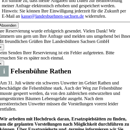
Ich stimme zu, dass meine Angaben und Daten zur Beantwortung
meiner Anfrage elektronisch erhoben und gespeichert werden.
Hinweis: Sie können Ihre Einwilligung jederzeit für die Zukunft per
E-Mail an
kasse@landesbuehnen-sachsen.de
widerrufen.
Absenden
hre Reservierung wurde erfolgreich gesendet. Vielen Dank! Wir
ümmern uns gern um Ihre Anfrage und melden uns umgehend bei Ihne
it freundlichen Grüßen Ihre Landesbühnen Sachsen GmbH
×
eim Senden Ihrer Reservierung ist ein Fehler aufgetreten. Bitte
ersuchen Sie es später noch einmal.
×
i
Felsenbühne Rathen
Am 31. Juli wütete ein schweres Unwetter im Gebiet Rathen und
beschädigte die Felsenbühne stark. Auch der Weg zur Felsenbühne
musste gesperrt werden, da von den zahlreichen entwurzelten und
umgestürzten Bäumen Lebensgefahr ausgeht. Nach dem
zerstörerischen Unwetter müssen die Vorstellungen vorerst leider
entfallen.
Wir arbeiten mit Hochdruck daran, Ersatzspielstätten zu finden,
um die geplanten Vorstellungen nach Möglichkeit durchführen zu
können. Über Ersatzspielorte und -termine informieren wir Sie