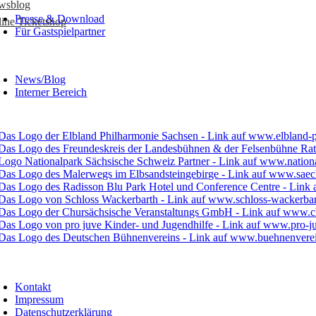
wsblog
Presse & Download
ine Ticketshop
Für Gastspielpartner
News/Blog
Interner Bereich
Kontakt
Impressum
Datenschutzerklärung