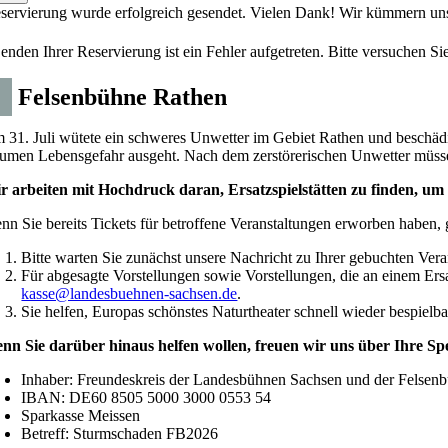
eservierung wurde erfolgreich gesendet. Vielen Dank! Wir kümmern 
nden Ihrer Reservierung ist ein Fehler aufgetreten. Bitte versuchen Sie
i
Felsenbühne Rathen
 31. Juli wütete ein schweres Unwetter im Gebiet Rathen und beschädi
umen Lebensgefahr ausgeht. Nach dem zerstörerischen Unwetter müssen d
r arbeiten mit Hochdruck daran, Ersatzspielstätten zu finden, um
nn Sie bereits Tickets für betroffene Veranstaltungen erworben haben, g
Bitte warten Sie zunächst unsere Nachricht zu Ihrer gebuchten Vera
Für abgesagte Vorstellungen sowie Vorstellungen, die an einem Ersat
kasse@landesbuehnen-sachsen.de
.
Sie helfen, Europas schönstes Naturtheater schnell wieder bespielb
nn Sie darüber hinaus helfen wollen, freuen wir uns über Ihre Sp
Inhaber: Freundeskreis der Landesbühnen Sachsen und der Felsenb
IBAN: DE60 8505 5000 3000 0553 54
Sparkasse Meissen
Betreff: Sturmschaden FB2026