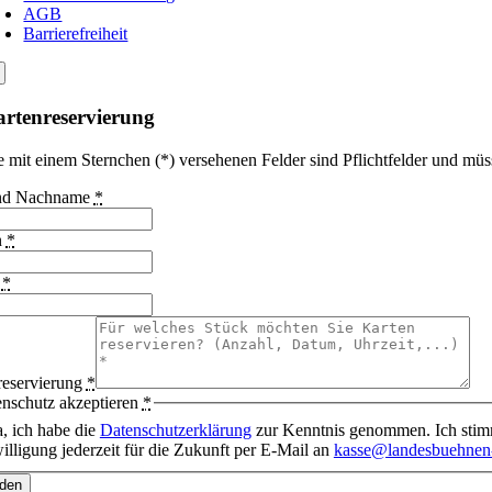
AGB
Barrierefreiheit
rtenreservierung
e mit einem Sternchen (*) versehenen Felder sind Pflichtfelder und müs
und Nachname
*
n
*
l
*
reservierung
*
nschutz akzeptieren
*
a, ich habe die
Datenschutzerklärung
zur Kenntnis genommen. Ich stimm
illigung jederzeit für die Zukunft per E-Mail an
kasse@landesbuehnen-
den