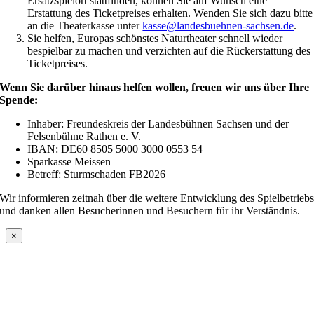
Ersatzspielort stattfinden, können Sie auf Wunsch eine
Erstattung des Ticketpreises erhalten. Wenden Sie sich dazu bitte
an die Theaterkasse unter
kasse@landesbuehnen-sachsen.de
.
Sie helfen, Europas schönstes Naturtheater schnell wieder
bespielbar zu machen und verzichten auf die Rückerstattung des
Ticketpreises.
Wenn Sie darüber hinaus helfen wollen, freuen wir uns über Ihre
Spende:
Inhaber: Freundeskreis der Landesbühnen Sachsen und der
Felsenbühne Rathen e. V.
IBAN: DE60 8505 5000 3000 0553 54
Sparkasse Meissen
Betreff: Sturmschaden FB2026
Wir informieren zeitnah über die weitere Entwicklung des Spielbetrieb
und danken allen Besucherinnen und Besuchern für ihr Verständnis.
×
Nach
oben