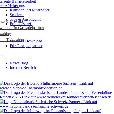
Über uns
rierefreiheit
Künstler und Mitarbeiter
Spielzeit
Jobs & Ausbildung
esse & Download
Freundeskreis
nload für Gastspielpartner
wsblog
ine Ticketshop
Presse & Download
Für Gastspielpartner
News/Blog
Interner Bereich