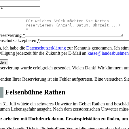
l
*
reservierung
*
nschutz akzeptieren
*
a, ich habe die
Datenschutzerklärung
zur Kenntnis genommen. Ich stimm
illigung jederzeit für die Zukunft per E-Mail an
kasse@landesbuehnen-
den
eservierung wurde erfolgreich gesendet. Vielen Dank! Wir kümmern 
nden Ihrer Reservierung ist ein Fehler aufgetreten. Bitte versuchen Sie
i
Felsenbühne Rathen
 31. Juli wütete ein schweres Unwetter im Gebiet Rathen und beschädi
umen Lebensgefahr ausgeht. Nach dem zerstörerischen Unwetter müssen d
r arbeiten mit Hochdruck daran, Ersatzspielstätten zu finden, um
nn Sie bereits Tickets für betroffene Veranstaltungen erworben haben, g