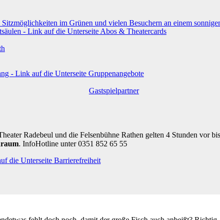
th
Gastspielpartner
Theater Radebeul und die Felsenbühne Rathen gelten 4 Stunden vor bi
draum
. InfoHotline unter 0351 852 65 55
rgendetwas fehlt doch noch, damit der große Fisch auch anbeißt? Richti