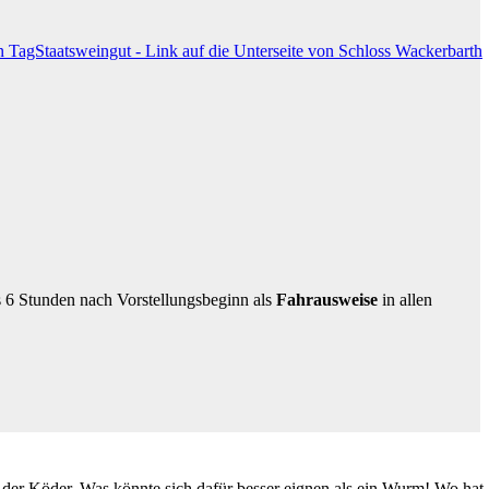
s 6 Stunden nach Vorstellungsbeginn als
Fahrausweise
in allen
g, der Köder. Was könnte sich dafür besser eignen als ein Wurm! Wo hat