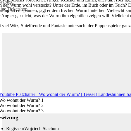
wsblog
ch der Wurm wohl versteckt? Unter der Erde, im Buch oder im Teich? Die
ine Ticketshop
sflug zu entspannen, jagt er dem frechen Wurm hinterher. Vielleicht 
r Angler gar nicht, was der Wurm ihm eigentlich zeigen will. Vielleich
t viel Witz, Spielfreude und Fantasie untersucht der Puppenspieler ga
setzung
Regisseur
Wojciech Stachura