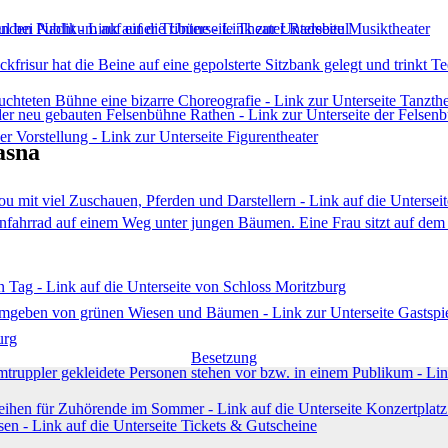
asna
urg
Besetzung