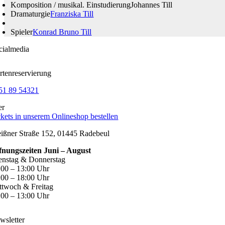
Komposition / musikal. Einstudierung
Johannes Till
Dramaturgie
Franziska Till
Spieler
Konrad Bruno Till
cialmedia
rtenreservierung
51 89 54321
er
ckets in unserem Onlineshop bestellen
ißner Straße 152, 01445 Radebeul
fnungszeiten Juni – August
enstag & Donnerstag
:00 – 13:00 Uhr
:00 – 18:00 Uhr
ttwoch & Freitag
:00 – 13:00 Uhr
wsletter