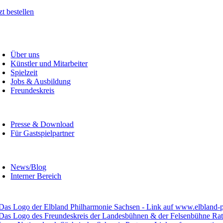
zt bestellen
Über uns
Künstler und Mitarbeiter
Spielzeit
Jobs & Ausbildung
Freundeskreis
Presse & Download
Für Gastspielpartner
News/Blog
Interner Bereich