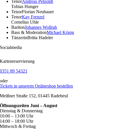
Tenor
Andreas Petzoldt
Tobias Hunger
Tenor
Florian Neubauer
Tenor
Kay Frenzel
Cornelius Uhle
Bariton
Johannes Wollrab
Bass & Moderation
Michael König
Tänzerin
Britta Hadeler
Socialmedia
Kartenreservierung
0351 89 54321
oder
Tickets in unserem Onlineshop bestellen
Meißner Straße 152, 01445 Radebeul
Öffnungszeiten Juni – August
Dienstag & Donnerstag
10:00 – 13:00 Uhr
14:00 – 18:00 Uhr
Mittwoch & Freitag