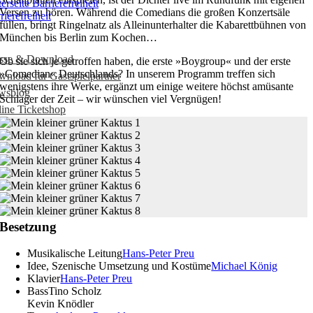
Versen zu hören. Während die Comedians die großen Konzertsäle
rierefreiheit
füllen, bringt Ringelnatz als Alleinunterhalter die Kabarettbühnen von
München bis Berlin zum Kochen…
esse & Download
Ob sie sich je getroffen haben, die erste »Boygroup« und der erste
»Comedian« Deutschlands? In unserem Programm treffen sich
nload für Gastspielpartner
wenigstens ihre Werke, ergänzt um einige weitere höchst amüsante
wsblog
Schlager der Zeit – wir wünschen viel Vergnügen!
ine Ticketshop
Besetzung
Musikalische Leitung
Hans-Peter Preu
Idee, Szenische Umsetzung und Kostüme
Michael König
Klavier
Hans-Peter Preu
Bass
Tino Scholz
Kevin Knödler