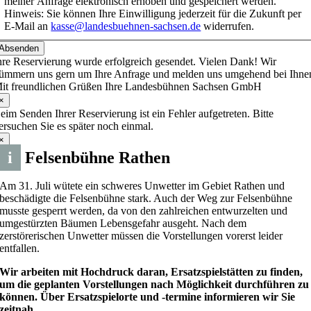
meiner Anfrage elektronisch erhoben und gespeichert werden.
Hinweis: Sie können Ihre Einwilligung jederzeit für die Zukunft per
E-Mail an
kasse@landesbuehnen-sachsen.de
widerrufen.
Absenden
hre Reservierung wurde erfolgreich gesendet. Vielen Dank! Wir
ümmern uns gern um Ihre Anfrage und melden uns umgehend bei Ihne
it freundlichen Grüßen Ihre Landesbühnen Sachsen GmbH
×
eim Senden Ihrer Reservierung ist ein Fehler aufgetreten. Bitte
ersuchen Sie es später noch einmal.
×
i
Felsenbühne Rathen
Am 31. Juli wütete ein schweres Unwetter im Gebiet Rathen und
beschädigte die Felsenbühne stark. Auch der Weg zur Felsenbühne
musste gesperrt werden, da von den zahlreichen entwurzelten und
umgestürzten Bäumen Lebensgefahr ausgeht. Nach dem
zerstörerischen Unwetter müssen die Vorstellungen vorerst leider
entfallen.
Wir arbeiten mit Hochdruck daran, Ersatzspielstätten zu finden,
um die geplanten Vorstellungen nach Möglichkeit durchführen zu
können. Über Ersatzspielorte und -termine informieren wir Sie
zeitnah.