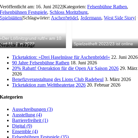
Veröffentlicht am: 16. Juni 2022
|
Kategorien:
Felsenbühne Rathen
,
Felsenbühnen Festspiele
,
Schloss Moritzburg
,
Spielstätten
|
Schlagwörter:
Aschenbrödel
,
Jedermann
,
West Side Story
|
»Der Lößnitzgrund ruft!« am 10.
und 11. Juni 2022
Spielzeitheft 2022/23 ist online
Neueste Beiträge
Ticketaktion: »Drei Haselnüsse für Aschenbrödel«
22. Juni 2026
90 Jahre Felsenbühne Rathen
18. Juni 2026
20% Rabatt! Osteraktion für die Open Air Saison 2026
29. März
2026
Benefizveranstaltung des Lions Club Radebeul
3. März 2026
Ticketaktion zum Welttheatertag 2026
20. Februar 2026
Kategorien
Ausschreibungen (3)
Ausstellung (4)
Barrierefreiheit (1)
Digital (9)
Ensemble (4)
Felsenbühnen Festspiele (35)