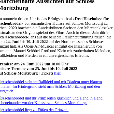
Märchenhafte Aussichten auf Schloss
Moritzburg
m nunmehr dritten Jahr ist das Erfolgsmusical
»Drei Haselnüsse für
schenbrödel«
vor romantischer Kulisse auf Schloss Moritzburg zu
ehen. 2020 brachten die Landesbühnen Sachsen den Märchenklassiker
rstmals an den Originalspielort des Films. Auch in diesem Jahr dürfen
ich Aschenbrödel-Fans auf die beliebte Freilichtaufführung freuen, die
vom
24. Juni bis 10. Juli 2022
auf der Nordterrasse des Schlosses
inzug hält. Als Open-Air-Musical entführt die Inszenierung von
ntendant Manuel Schöbel Groß und Klein mit zauberhaften Melodien,
allkleidern und Pferden in ein unvergessliches Erlebnis.
remiere am 24. Juni 2022 um 18.00 Uhr
eitere Termine vom 25. Juni bis 10. Juli 2022
uf Schloss Moritzburg |
Tickets
hier