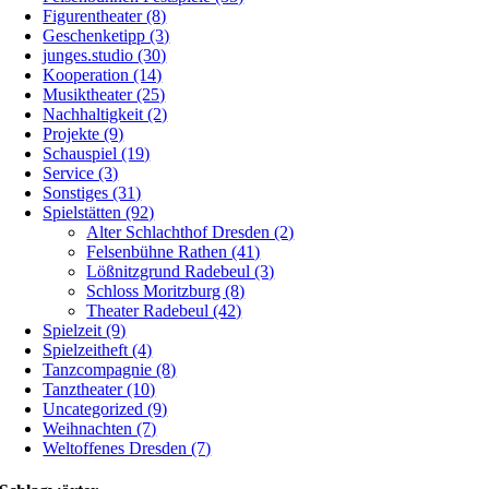
Figurentheater (8)
Geschenketipp (3)
junges.studio (30)
Kooperation (14)
Musiktheater (25)
Nachhaltigkeit (2)
Projekte (9)
Schauspiel (19)
Service (3)
Sonstiges (31)
Spielstätten (92)
Alter Schlachthof Dresden (2)
Felsenbühne Rathen (41)
Lößnitzgrund Radebeul (3)
Schloss Moritzburg (8)
Theater Radebeul (42)
Spielzeit (9)
Spielzeitheft (4)
Tanzcompagnie (8)
Tanztheater (10)
Uncategorized (9)
Weihnachten (7)
Weltoffenes Dresden (7)