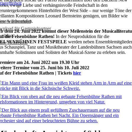
rierefreiheit
orks, ewige Liebe und verhängnisvolle Feindschaft in den
eruntergekommenen Hinterhöfen der West Side – nur wenige Töne der
rillanten Kompositionen Leonard Bernsteins genügen, um Bilder wie
iese wachzurufen.
esse & Download
nload für Gastspielpartner
b dem 24. Juni 2022
kommt dieser Meilenstein der Musicalliterat
wsblog
uf die Felsenbühne Rathen!
In der Neuproduktion für die
FELSENBÜHNEN FESTSPIELE
werden neben Ensemblemitgliede
ine Ticketshop
us Schauspiel, Tanz und Musiktheater der Landesbühnen Sachsen auch
amhafte Solistinnen und Solisten der Musical-Szene zu erleben sein.
remiere am 24. Juni 2022 um 19.30 Uhr
eitere Termine vom 25. Juni bis 10. Juli 2022
uf der Felsenbühne Rathen | Tickets
hier