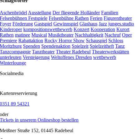
Schlagwörter
Aschenbrödel
Ausstellung
Der fliegende Holländer
Familien
Felsenbühnen Festspiele
Felsenbühne Rathen
Ferien
Figurentheater
Foyer
Förderung
Gastspiel
Gewinnspiel
Glashaus
Jazz
junges.studio
Kinderoper
kompositionswettbewerb
Konzert
Kooperation
Kurort
Rathen
matinee
Musical
Musiktheater
Nachhaltigkeit
Nachruf
Oper
Premiere
Rabattaktion
Rocky Horror Show
Schauspiel
Schloss
Moritzburg
Spenden
Spendenaktion
Spielzeit
Spielzeitheft
Tanz
Tanzcompagnie
Tanztheater
Theater Radebeul
Theaterwerkstätten
unterleuten
Versteigerung
Weltoffenes Dresden
wettbewerb
Winterlounge
Socialmedia
Kartenreservierung
0351 89 54321
oder
Tickets in unserem Onlineshop bestellen
Meißner Straße 152, 01445 Radebeul