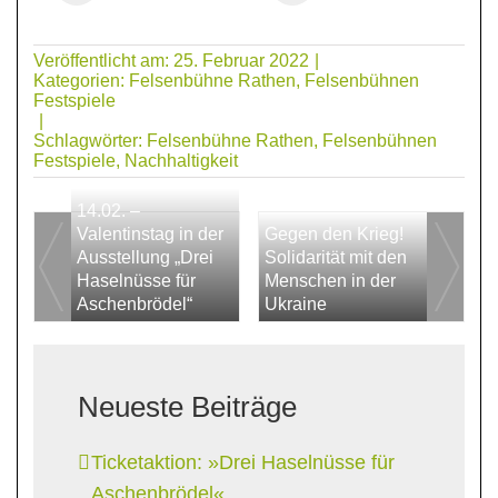
Veröffentlicht am: 25. Februar 2022
|
Kategorien:
Felsenbühne Rathen
,
Felsenbühnen
Festspiele
|
Schlagwörter:
Felsenbühne Rathen
,
Felsenbühnen
Festspiele
,
Nachhaltigkeit
14.02. –
Valentinstag in der
Gegen den Krieg!
Ausstellung „Drei
Solidarität mit den
Haselnüsse für
Menschen in der
Aschenbrödel“
Ukraine
Neueste Beiträge
Ticketaktion: »Drei Haselnüsse für
Aschenbrödel«